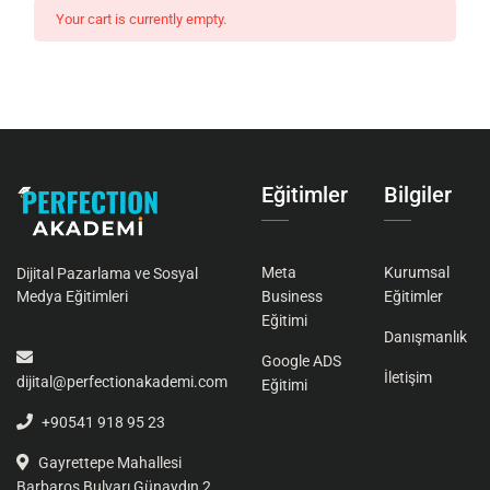
Your cart is currently empty.
Eğitimler
Bilgiler
Meta
Kurumsal
Dijital Pazarlama ve Sosyal
Business
Eğitimler
Medya Eğitimleri
Eğitimi
Danışmanlık
Google ADS
İletişim
dijital@perfectionakademi.com
Eğitimi
+90541 918 95 23
Gayrettepe Mahallesi
Barbaros Bulvarı Günaydın 2,